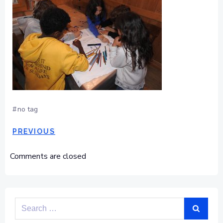
#
no tag
POST
PREVIOUS
NAVIGATION
Comments are closed
Search
for: