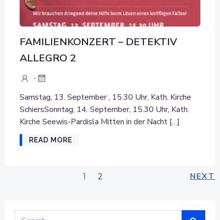
FAMILIENKONZERT – DETEKTIV
ALLEGRO 2
-
Samstag, 13. September , 15.30 Uhr, Kath. Kirche
SchiersSonntag, 14. September, 15.30 Uhr, Kath.
Kirche Seewis-Pardisla Mitten in der Nacht […]
READ MORE
POSTS
PO
Page
NEXT
Page
1
2
NAVIGATION
NA
Search