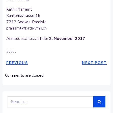
Kath. Pfarramt
Kantonsstrasse 15
7212 Seewis-Pardisla
pfarramt@kath-vmp.ch
Anmeldeschluss ist der
2. November 2017
#
slide
POST
POST
PREVIOUS
NEXT POST
NAVIGATION
NAVIGAT
Comments are closed
Search
for: