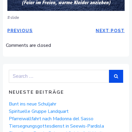
#
slide
POST
POST
PREVIOUS
NEXT POST
NAVIGATION
NAVIGAT
Comments are closed
Search
for:
NEUESTE BEITRÄGE
Bunt ins neue Schuljahr
Spirituelle Gruppe Landquart
Pfarreiwallfahrt nach Madonna del Sasso
Tiersegnungsgottesdienst in Seewis-Pardisla