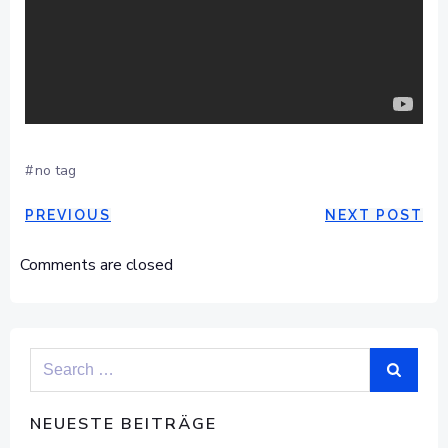
#
no tag
POST
POST
PREVIOUS
NEXT POST
NAVIGATION
NAVIGAT
Comments are closed
Search
for:
NEUESTE BEITRÄGE