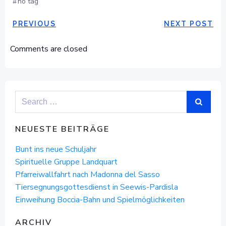
#
no tag
POST
POST
PREVIOUS
NEXT POST
NAVIGATION
NAVIGAT
Comments are closed
Search
for:
NEUESTE BEITRÄGE
Bunt ins neue Schuljahr
Spirituelle Gruppe Landquart
Pfarreiwallfahrt nach Madonna del Sasso
Tiersegnungsgottesdienst in Seewis-Pardisla
Einweihung Boccia-Bahn und Spielmöglichkeiten
ARCHIV