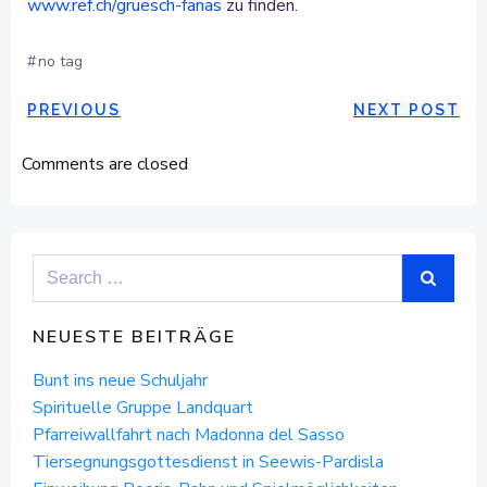
www.ref.ch/gruesch-fanas
zu finden.
#
no tag
POST
POST
PREVIOUS
NEXT POST
NAVIGATION
NAVIGAT
Comments are closed
Search
for:
NEUESTE BEITRÄGE
Bunt ins neue Schuljahr
Spirituelle Gruppe Landquart
Pfarreiwallfahrt nach Madonna del Sasso
Tiersegnungsgottesdienst in Seewis-Pardisla