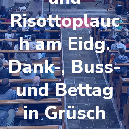
Risottoplauc
h am Eidg.
Dank-, Buss-
und Bettag
in Grüsch