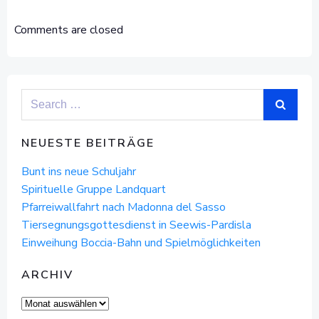
POST
POST
NAVIGATION
NAVIGAT
Comments are closed
Search
for:
NEUESTE BEITRÄGE
Bunt ins neue Schuljahr
Spirituelle Gruppe Landquart
Pfarreiwallfahrt nach Madonna del Sasso
Tiersegnungsgottesdienst in Seewis-Pardisla
Einweihung Boccia-Bahn und Spielmöglichkeiten
ARCHIV
Archiv