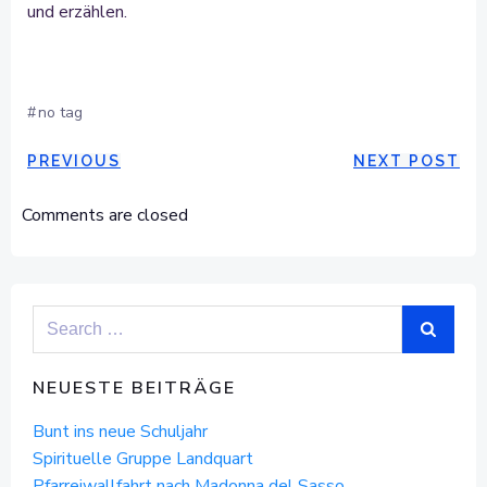
und erzählen.
#
no tag
POST
POST
PREVIOUS
NEXT POST
NAVIGATION
NAVIGAT
Comments are closed
Search
for:
NEUESTE BEITRÄGE
Bunt ins neue Schuljahr
Spirituelle Gruppe Landquart
Pfarreiwallfahrt nach Madonna del Sasso