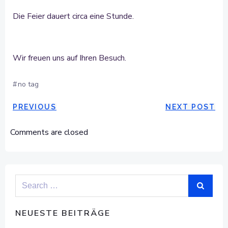
Die Feier dauert circa eine Stunde.
Wir freuen uns auf Ihren Besuch.
#
no tag
POST
POST
PREVIOUS
NEXT POST
NAVIGATION
NAVIGAT
Comments are closed
Search
for:
NEUESTE BEITRÄGE