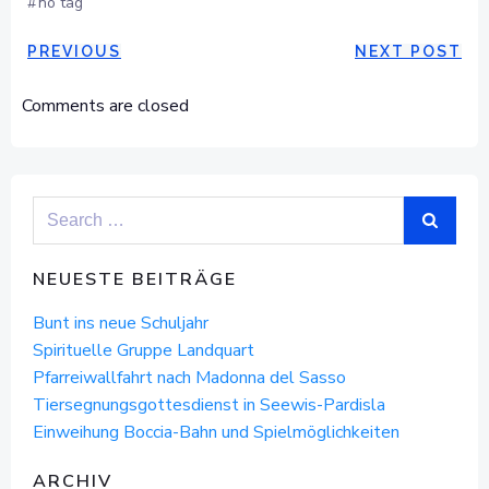
#
no tag
POST
POST
PREVIOUS
NEXT POST
NAVIGATION
NAVIGAT
Comments are closed
Search
for:
NEUESTE BEITRÄGE
Bunt ins neue Schuljahr
Spirituelle Gruppe Landquart
Pfarreiwallfahrt nach Madonna del Sasso
Tiersegnungsgottesdienst in Seewis-Pardisla
Einweihung Boccia-Bahn und Spielmöglichkeiten
ARCHIV