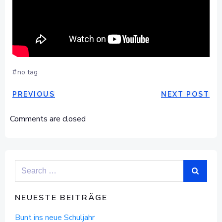
#
no tag
POST
POST
PREVIOUS
NEXT POST
NAVIGATION
NAVIGAT
Comments are closed
Search
for:
NEUESTE BEITRÄGE
Bunt ins neue Schuljahr