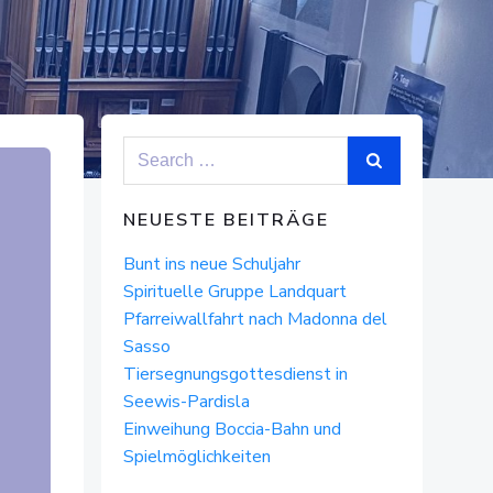
Search
for:
NEUESTE BEITRÄGE
Bunt ins neue Schuljahr
Spirituelle Gruppe Landquart
Pfarreiwallfahrt nach Madonna del
Sasso
Tiersegnungsgottesdienst in
Seewis-Pardisla
Einweihung Boccia-Bahn und
Spielmöglichkeiten