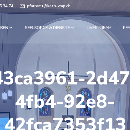
5 34 74
pfarramt@kath-vmp.ch
EBEN
SEELSORGE & DIENSTE
LIVESTREAM
PF
43ca3961-2d47
4fb4-92e8-
42fca7353f13