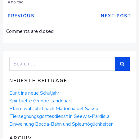
#
no tag
POST
POST
PREVIOUS
NEXT POST
NAVIGATION
NAVIGAT
Comments are closed
Search
for:
NEUESTE BEITRÄGE
Bunt ins neue Schuljahr
Spirituelle Gruppe Landquart
Pfarreiwallfahrt nach Madonna del Sasso
Tiersegnungsgottesdienst in Seewis-Pardisla
Einweihung Boccia-Bahn und Spielmöglichkeiten
ARCHIV