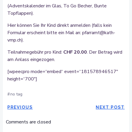
(Adventskalender im Glas, To Go Becher, Bunte
Topflappen).
Hier können Sie Ihr Kind direkt anmelden (falls kein
Formular erscheint bitte ein Mail an: pfarramt@kath-
vmp.ch).
Teilnahmegebühr pro Kind:
CHF 20.00
. Der Betrag wird
am Anlass eingezogen.
[wpeecpro mode=“embed“ event=“181578946517″
height=“700″]
#
no tag
POST
POST
PREVIOUS
NEXT POST
NAVIGATION
NAVIGAT
Comments are closed